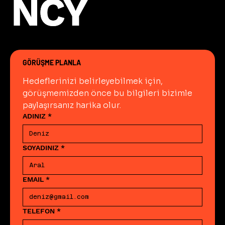
NCY
NCY
okunmalıdır. Bu kaynaklar
birlikte kullanıldığında hem
teorik altyapı hem de uygulama
becerisi paralel biçimde
gelişir.
GÖRÜŞME PLANLA
Hedeflerinizi belirleyebilmek için, 
görüşmemizden önce bu bilgileri bizimle 
paylaşırsanız harika olur.
ADINIZ
*
SOYADINIZ
*
EMAIL
*
TELEFON
*