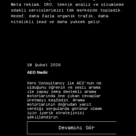
tutmanın temel koşuludur. 
Meta reklam, CRO, teknik analiz ve olcumleme
Öğrenilen her konseptin gerçek 
odakli servislerimizi tek merkezde topladik.
bir projeye uygulanması, 
Hedef: daha fazla organik trafik, daha
kalıcı yetkinliğin en kısa 
nitelikli lead ve daha yuksek gelir.
yoludur.
18 Şubat 2026
19 Ş
AEO Nedir
Alan 
Vers Consultancy ile AEO'nun ne
Vers 
olduğunu öğrenin ve sesli arama
seçim
ile yapay zeka destekli arama
etkis
motorlarında öne çıkan cevaplar
yapıs
üretmeyi keşfedin. Arama
güçle
motorlarının doğrudan yanıt
kelim
verdiği sorgularda görünür olmak
gibi 
için içerik stratejinizi
katkı
şekillendirin.
Devamını Gör