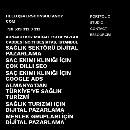
HELLO@VERSCONSULTANCY.
PORTFOLIO
COM
STUDIO
CONTACT
+90 539 313 3 313
RESOURCES
ARNAVUTKÖY MAHALLESİ BEYAZGUL
CADDESİ NO:11 BEŞİKTAŞ, ISTANBUL
SAĞLIK SEKTÖRÜ DİJİTAL
PAZARLAMA
SAÇ EKIMI KLINIĞI İÇIN
ÇOK DILLI SEO
SAÇ EKIMI KLINIĞI İÇIN
GOOGLE ADS
ALMANYA'DAN
TÜRKİYE'YE SAĞLIK
TURİZMİ
SAĞLIK TURIZMI IÇIN
DIJITAL PAZARLAMA
MESLEK GRUPLARI İÇİN
DİJİTAL PAZARLAMA