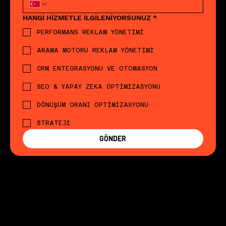
HANGİ HİZMETLE İLGİLENİYORSUNUZ
*
PERFORMANS REKLAM YÖNETİMİ
ARAMA MOTORU REKLAM YÖNETİMİ
CRM ENTEGRASYONU VE OTOMASYON
SEO & YAPAY ZEKA OPTİMİZASYONU
DÖNÜŞÜM ORANI OPTİMİZASYONU
STRATEJİ
GÖNDER