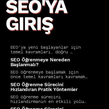
SEO'YA
GIRIŞ
SEO'ya yeni başlayanlar için 
temel kavramları, doğru 
araçları ve ilk adımda 
SEO Öğrenmeye Nereden
yapılması gerekenleri bir arada 
Başlanmalı?
sunan bu rehber, dijital 
görünürlük yolculuğunuza 
SEO öğrenmeye başlamak için 
sağlam bir başlangıç yapmanızı 
önce temel kavramları kavramak, 
sağlar. Arama motoru 
ardından pratik uygulamalara 
SEO Öğrenme Sürecini
optimizasyonu karmaşık görünse 
geçmek en sağlıklı yoldur. 
Hızlandıran Pratik Yöntemler
de doğru bir yol haritasıyla 
Google'ın kendi yayımladığı 
sistematik şekilde 
rehberler, Search Central 
SEO öğrenme sürecini 
öğrenilebilir. Vers 
dokümantasyonu ve güvenilir 
hızlandırmanın en etkili yolu, 
Consultancy, SEO'ya başlayan 
SEO blogları iyi bir başlangıç 
teorik bilgiyi mümkün olan en 
bireylerin ve işletmelerin 