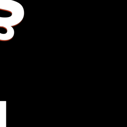
Ş
I
L