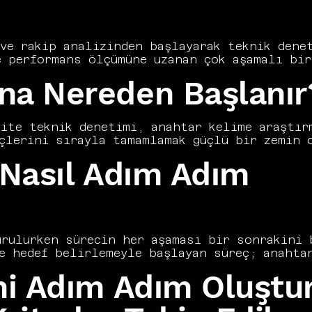
ve rakip analizinden başlayarak teknik denet
 performans ölçümüne uzanan çok aşamalı bir 
e dayalı biçimde yürütülmesi uzun vadeli baş
na Nereden Başlanır
O çalışmalarını net hedefler, ölçülebilir K
ematik bir süreç olarak yönetir. Bir defalık
EO'da kalıcı sonuçlar elde etmenin anahtarıd
 yapılacağını adım adım açıklıyoruz.
ite teknik denetimi, anahtar kelime araştırm
çlerini sırayla tamamlamak güçlü bir zemin o
çabanın dağılmasına yol açar. Vers Consultan
 Nasıl Adım Adım
in özgün koşullarına göre yapılandırıyor, ad
ole ve Analytics kurulumu, veri toplamayı mü
ef kitlenin arama davranışını anlamak, tüm ç
ıç yapılandırması, sonraki tüm SEO çalışmala
rulurken sürecin her aşaması bir sonrakini b
e hedef belirlemeyle başlayan süreç; anahtar
erik planlaması ve bağlantı stratejisiyle de
ini Adım Adım Oluştu
akip edilebilir olmalı; strateji, statik bir
cellenen dinamik bir çerçeve olarak işletilm
uyumlu biçimde kurgulanmalı; kısa vadeli kaz