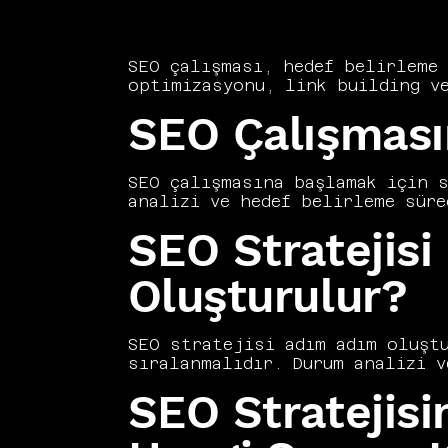
SEO çalışması, hedef belirleme 
optimizasyonu, link building ve
aşamanın doğru sırayla ve veriy
SEO Çalışması
oluşturur. Vers Consultancy, SE
raporlamalarla desteklenen sist
sürekli optimizasyon anlayışı S
rehberde SEO çalışmasının nasıl
SEO çalışmasına başlamak için s
analizi ve hedef belirleme süre
Stratejisiz uygulama, zaman ve 
SEO Stratejisi
başlangıç sürecini her işletmen
yönetiyoruz. Google Search Cons
teknik adımlar arasındadır. Hed
Oluşturulur?
odağını belirler. Doğru başlang
verimliliğini doğrudan artırır.
SEO stratejisi adım adım oluştu
sıralanmalıdır. Durum analizi v
araştırması, teknik denetim, iç
SEO Stratejis
adımın çıktısı belgelenmiş ve t
düzenli gözden geçirmelerle gün
takvimi gerçekçi kapasitelerle 