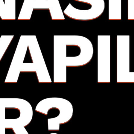
YAPI
IR?