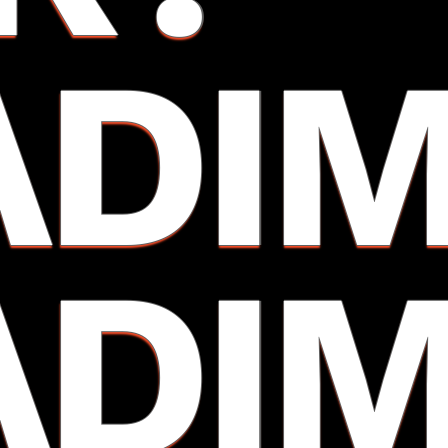
ADI
ADI