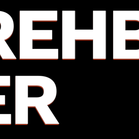
REH
ER