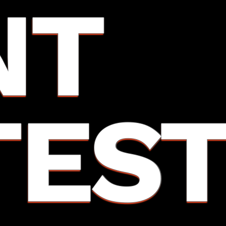
NT
TES