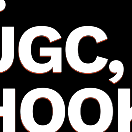
UGC,
HOO