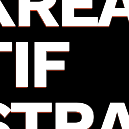
KRE
TIF
STR