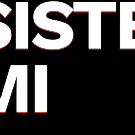
SIST
MI