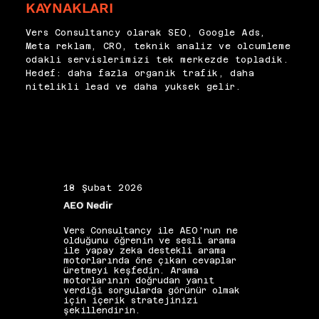
KAYNAKLARI
optimizasyonunun standart bir 
varyasyonlarında da görünürlük 
adımı haline getiriyor, her 
kazandırır. Zorla yerleştirilen 
içeriğin semantik kapsamını 
Vers Consultancy olarak SEO, Google Ads,
LSI kullanımı hem okuma 
sistematik biçimde 
Meta reklam, CRO, teknik analiz ve olcumleme
kalitesini düşürür hem 
değerlendiriyoruz.
odakli servislerimizi tek merkezde topladik.
algoritma sinyali üretemez; 
Hedef: daha fazla organik trafik, daha
bağlamsal uyum her zaman 
nitelikli lead ve daha yuksek gelir.
öncelikli olmalıdır. Semantik 
zenginlik, içeriği rakiplerden 
ayıran en sürdürülebilir kalite 
göstergelerinden biridir.
18 Şubat 2026
19 Ş
AEO Nedir
Alan 
Vers Consultancy ile AEO'nun ne
Vers 
olduğunu öğrenin ve sesli arama
seçim
ile yapay zeka destekli arama
etkis
motorlarında öne çıkan cevaplar
yapıs
üretmeyi keşfedin. Arama
güçle
motorlarının doğrudan yanıt
kelim
verdiği sorgularda görünür olmak
gibi 
için içerik stratejinizi
katkı
şekillendirin.