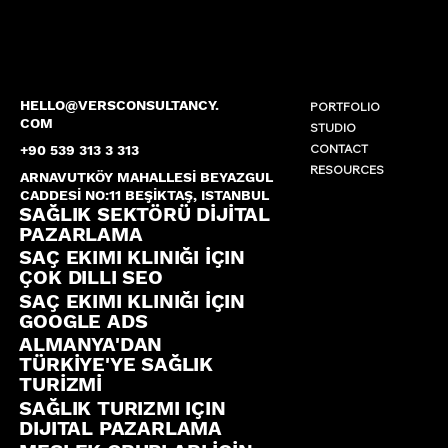
HELLO@VERSCONSULTANCY.
PORTFOLIO
COM
STUDIO
CONTACT
+90 539 313 3 313
RESOURCES
ARNAVUTKÖY MAHALLESİ BEYAZGUL
CADDESİ NO:11 BEŞİKTAŞ, ISTANBUL
SAĞLIK SEKTÖRÜ DİJİTAL
PAZARLAMA
SAÇ EKIMI KLINIĞI İÇIN
ÇOK DILLI SEO
SAÇ EKIMI KLINIĞI İÇIN
GOOGLE ADS
ALMANYA'DAN
TÜRKİYE'YE SAĞLIK
TURİZMİ
SAĞLIK TURIZMI IÇIN
DIJITAL PAZARLAMA