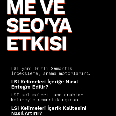
ME VE
SEO'YA
ETKISI
LSI yani Gizli Semantik 
İndeksleme, arama motorlarının 
bir sayfanın konusunu daha iyi 
LSI Kelimeleri İçeriğe Nasıl
anlamak için birbirleriyle 
Entegre Edilir?
anlam ilişkisi taşıyan 
kelimeleri ve kavramları analiz 
LSI kelimeleri, ana anahtar 
etme yöntemidir. Yalnızca 
kelimeyle semantik açıdan 
hedef anahtar kelimeyi tekrar 
ilişkili terimler olarak 
LSI Kelimeleri İçerik Kalitesini
etmek yerine konu etrafındaki 
içeriğin konu derinliğini ve 
Nasıl Artırır?
semantik zenginliği içeriklere 
arama motorlarına gönderdiği 