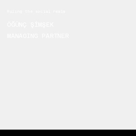
Ruling the social realm
ÖĞÜNÇ ŞİMŞEK
MANAGING PARTNER