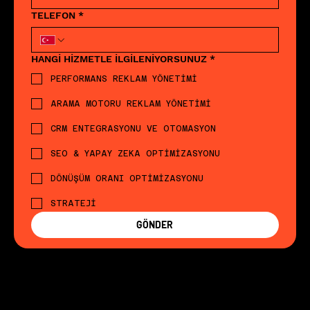
TELEFON
*
HANGİ HİZMETLE İLGİLENİYORSUNUZ
*
PERFORMANS REKLAM YÖNETİMİ
ARAMA MOTORU REKLAM YÖNETİMİ
CRM ENTEGRASYONU VE OTOMASYON
SEO & YAPAY ZEKA OPTİMİZASYONU
DÖNÜŞÜM ORANI OPTİMİZASYONU
STRATEJİ
GÖNDER