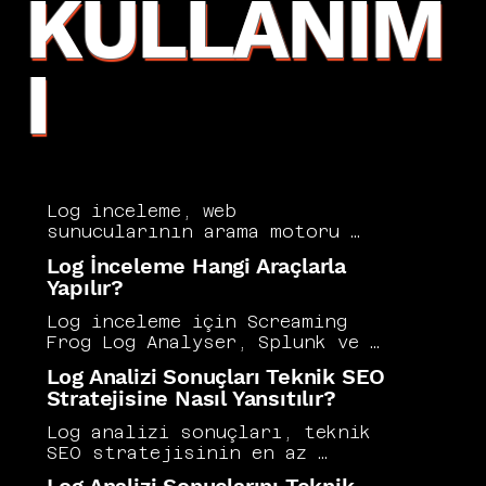
KULLANIM
I
Log inceleme, web 
sunucularının arama motoru 
botları ve kullanıcılarla 
Log İnceleme Hangi Araçlarla
gerçekleştirdiği tüm 
Yapılır?
etkileşimleri kaydeden log 
dosyalarının analiz edilmesi 
Log inceleme için Screaming 
sürecidir. Hangi sayfaların ne 
Frog Log Analyser, Splunk ve 
sıklıkla tarandığı, hangi 
ELK Stack gibi araçlar yaygın 
Log Analizi Sonuçları Teknik SEO
URL'lerin sorun yaşadığı ve 
biçimde kullanılır; her biri 
Stratejisine Nasıl Yansıtılır?
tarama bütçesinin nasıl 
farklı veri hacmi ve analiz 
dağıldığı bu analizle net 
derinliği sunar. Küçük siteler 
Log analizi sonuçları, teknik 
biçimde ortaya konur. Vers 
için temel log analizi manuel 
SEO stratejisinin en az 
Consultancy, log incelemeyi 
yöntemlerle de 
görünen ama en aydınlatıcı veri 
teknik SEO denetimlerinin en 