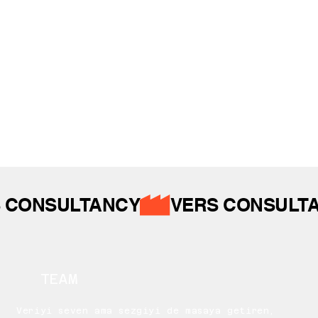
İZ BIRAKTIKLARIMIZ
 CONSULTANCY
TEAM
Veriyi seven ama sezgiyi de masaya getiren,