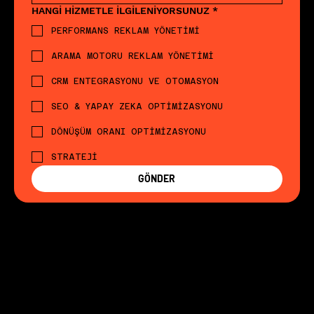
HANGİ HİZMETLE İLGİLENİYORSUNUZ
*
PERFORMANS REKLAM YÖNETİMİ
ARAMA MOTORU REKLAM YÖNETİMİ
CRM ENTEGRASYONU VE OTOMASYON
SEO & YAPAY ZEKA OPTİMİZASYONU
DÖNÜŞÜM ORANI OPTİMİZASYONU
STRATEJİ
GÖNDER