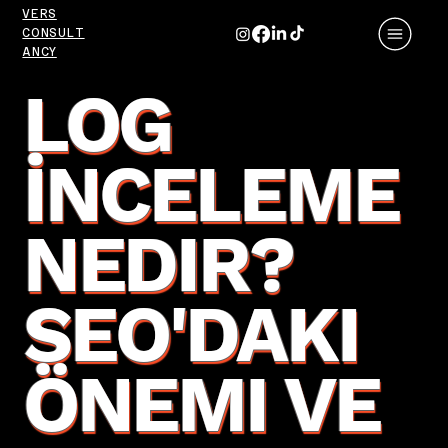
VERS
CONSULT
ANCY
LOG
İNCELEME
NEDIR?
SEO'DAKI
ÖNEMI VE