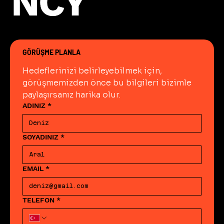
NCY
NCY
verisini ham sunucu kaydından eyleme
dönüştürülebilir teknik içgörüye
taşıyan bir analiz altyapısı kurar.
GÖRÜŞME PLANLA
Hedeflerinizi belirleyebilmek için, 
görüşmemizden önce bu bilgileri bizimle 
paylaşırsanız harika olur.
ADINIZ
*
SOYADINIZ
*
EMAIL
*
TELEFON
*