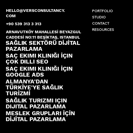
HELLO@VERSCONSULTANCY.
PORTFOLIO
COM
STUDIO
CONTACT
+90 539 313 3 313
RESOURCES
ARNAVUTKÖY MAHALLESİ BEYAZGUL
CADDESİ NO:11 BEŞİKTAŞ, ISTANBUL
SAĞLIK SEKTÖRÜ DİJİTAL
PAZARLAMA
SAÇ EKIMI KLINIĞI İÇIN
ÇOK DILLI SEO
SAÇ EKIMI KLINIĞI İÇIN
GOOGLE ADS
ALMANYA'DAN
TÜRKİYE'YE SAĞLIK
TURİZMİ
SAĞLIK TURIZMI IÇIN
DIJITAL PAZARLAMA
MESLEK GRUPLARI İÇİN
DİJİTAL PAZARLAMA