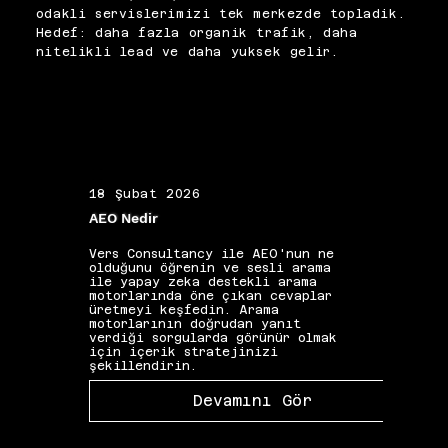
verisi ortaya koyar. 
olarak değerlendiriyor, elde 
odakli servislerimizi tek merkezde topladik.
Taranmaması gereken URL'lerin 
edilen bulguları 
Hedef: daha fazla organik trafik, daha
bot trafiğinin büyük bölümünü 
önceliklendirilmiş aksiyon 
nitelikli lead ve daha yuksek gelir.
tükettiği durumlar acil 
listelerine dönüştürüyoruz.
müdahale gerektiren 
bulgulardır. Bu analiz olmadan 
alınan teknik kararlar, 
varsayıma değil gerçek bot 
davranışına dayanmış olmaz.
18 Şubat 2026
19 Ş
AEO Nedir
Alan 
Vers Consultancy ile AEO'nun ne
Vers 
olduğunu öğrenin ve sesli arama
seçim
ile yapay zeka destekli arama
etkis
motorlarında öne çıkan cevaplar
yapıs
üretmeyi keşfedin. Arama
güçle
motorlarının doğrudan yanıt
kelim
verdiği sorgularda görünür olmak
gibi 
için içerik stratejinizi
katkı
şekillendirin.
Devamını Gör