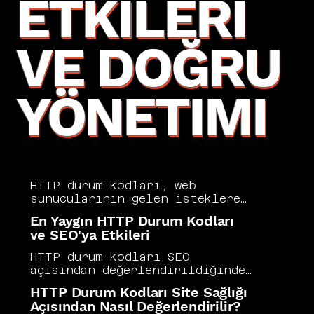
ETKILERI
VE DOĞRU
YÖNETIMI
HTTP durum kodları, web 
sunucularının gelen isteklere 
verdiği yanıtları tanımlayan ve 
En Yaygın HTTP Durum Kodları
SEO süreçlerinde doğru 
ve SEO'ya Etkileri
yorumlanması gereken üç haneli 
sayısal kodlardır. 200 başarılı 
HTTP durum kodları SEO 
yanıtı, 301 kalıcı 
açısından değerlendirildiğinde 
yönlendirmeyi, 404 bulunamayan 
301 yönlendirme bağlantı 
HTTP Durum Kodları Site Sağlığı
sayfayı ve 500 sunucu hatasını 
gücünü aktarırken 302 geçici 
Açısından Nasıl Değerlendirilir?
ifade eder. Vers Consultancy, 
yönlendirme bunu yapmaz; 404 