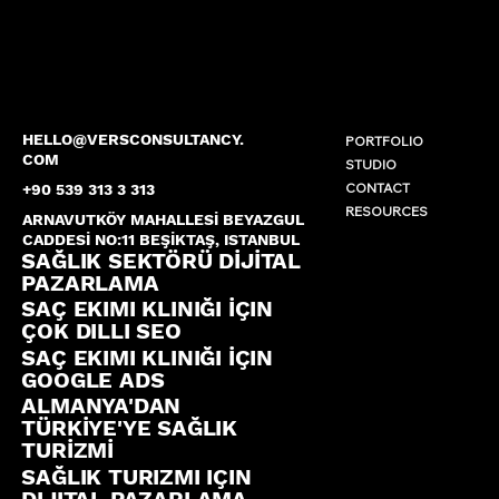
HELLO@VERSCONSULTANCY.
PORTFOLIO
COM
STUDIO
CONTACT
+90 539 313 3 313
RESOURCES
ARNAVUTKÖY MAHALLESİ BEYAZGUL
CADDESİ NO:11 BEŞİKTAŞ, ISTANBUL
SAĞLIK SEKTÖRÜ DİJİTAL
PAZARLAMA
SAÇ EKIMI KLINIĞI İÇIN
ÇOK DILLI SEO
SAÇ EKIMI KLINIĞI İÇIN
GOOGLE ADS
ALMANYA'DAN
TÜRKİYE'YE SAĞLIK
TURİZMİ
SAĞLIK TURIZMI IÇIN
DIJITAL PAZARLAMA