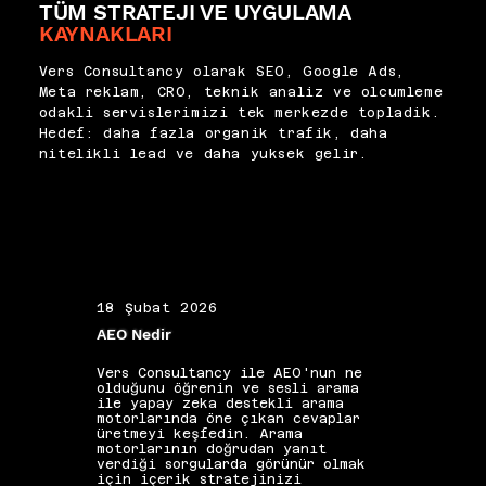
TÜM STRATEJI VE UYGULAMA
sistemleriyle destekleyerek 
altyapı problemlerinden mi 
site sağlığındaki kritik 
KAYNAKLARI
kaynaklandığını ayrıştırıyoruz. 
sapmaları gerçek zamanlı 
Yüksek hacimli 404 döndüren iç 
olarak tespit ediyor ve 
Vers Consultancy olarak SEO, Google Ads,
bağlantılar hem tarama 
müdahale sürelerini minimuma 
Meta reklam, CRO, teknik analiz ve olcumleme
bütçesini tüketir hem 
indiriyoruz.
odakli servislerimizi tek merkezde topladik.
kullanıcı deneyimini bozar. 410 
Hedef: daha fazla organik trafik, daha
kodu kalıcı olarak kaldırılan 
nitelikli lead ve daha yuksek gelir.
içerikler için 404'e tercih 
edilmeli; Googlebot'un bu 
sayfayı daha hızlı dizinden 
çıkarması sağlanmalıdır. Durum 
kodu sağlığı teknik SEO 
olgunluğunun en temel 
göstergelerinden biridir.
18 Şubat 2026
19 Ş
AEO Nedir
Alan 
Vers Consultancy ile AEO'nun ne
Vers 
olduğunu öğrenin ve sesli arama
seçim
ile yapay zeka destekli arama
etkis
motorlarında öne çıkan cevaplar
yapıs
üretmeyi keşfedin. Arama
güçle
motorlarının doğrudan yanıt
kelim
verdiği sorgularda görünür olmak
gibi 
için içerik stratejinizi
katkı