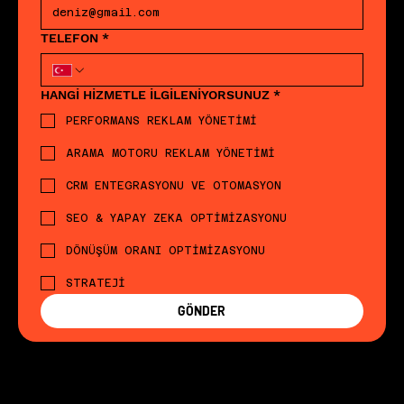
TELEFON
*
HANGİ HİZMETLE İLGİLENİYORSUNUZ
*
PERFORMANS REKLAM YÖNETİMİ
ARAMA MOTORU REKLAM YÖNETİMİ
CRM ENTEGRASYONU VE OTOMASYON
SEO & YAPAY ZEKA OPTİMİZASYONU
DÖNÜŞÜM ORANI OPTİMİZASYONU
STRATEJİ
GÖNDER