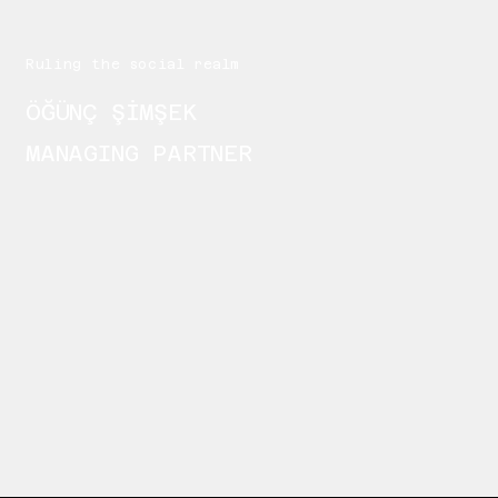
Ruling the social realm
ÖĞÜNÇ ŞİMŞEK
MANAGING PARTNER