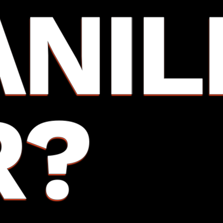
ANIL
R?