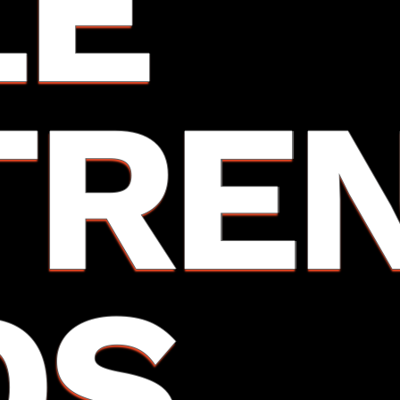
LE
TRE
DS