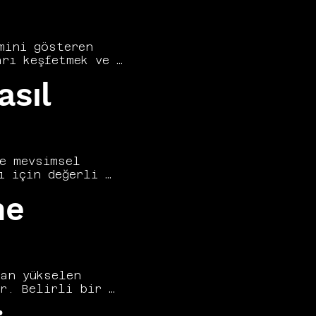
ini gösteren 
rı keşfetmek ve 
 Vers 
asıl
 kelime 
tırmalı trend 
erde Google 
ruz.
e mevsimsel 
 için değerli 
k üretme fırsatı 
me
ının tamamlayıcı 
ılıkları, yerel ve 
ğer araçlarla 
ur. Zamanlamayı 
an yükselen 
r. Belirli bir 
ze etmek ve 
a farklılıkları, 