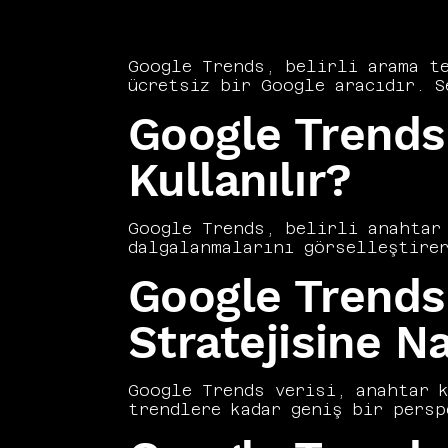
Google Trends, belirli arama te
ücretsiz bir Google aracıdır. S
içerik planlamasını veriye daya
Google Trends 
Consultancy, Google Trends veri
stratejisini güçlendirmede akti
analizi yapmak da bu aracın sun
Kullanılır?
Trends'in ne olduğunu ve SEO ça
Google Trends, belirli anahtar 
dalgalanmalarını görselleştirer
veriler sunar. Yükselen trendle
Google Trends
yaratır. Vers Consultancy olara
bir aracı olarak stratejik süre
uluslararası içerik kararlarını
Stratejisine Na
birleştirildiğinde içerik takvi
doğru kurmak, içeriğin organik 
Google Trends verisi, anahtar k
trendlere kadar geniş bir persp
konunun arama ilgisinin zaman i
dönemsel kampanyaları zamanlama