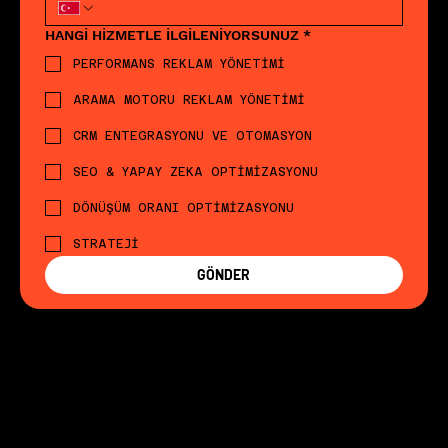
HANGİ HİZMETLE İLGİLENİYORSUNUZ
*
PERFORMANS REKLAM YÖNETİMİ
ARAMA MOTORU REKLAM YÖNETİMİ
CRM ENTEGRASYONU VE OTOMASYON
SEO & YAPAY ZEKA OPTİMİZASYONU
DÖNÜŞÜM ORANI OPTİMİZASYONU
STRATEJİ
GÖNDER