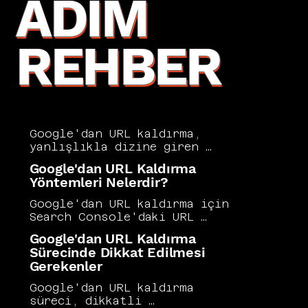
ADIM
REHBER
Google'dan URL kaldırma, 
yanlışlıkla dizine giren 
hassas sayfaları, kaldırılmış 
Google'dan URL Kaldırma
içerikleri veya tekrarlayan 
Yöntemleri Nelerdir?
sayfaları arama sonuçlarından 
temizlemek için başvurulan 
Google'dan URL kaldırma için 
önemli bir teknik SEO 
Search Console'daki URL 
işlemidir. Google Search 
Kaldırma aracı geçici bir çözüm 
Google'dan URL Kaldırma
Console'un URL Kaldırma aracı 
sunarken kalıcı kaldırma için 
Sürecinde Dikkat Edilmesi
bu sürecin en hızlı yoludur 
noindex etiketi veya 410 durum 
Gerekenler
ancak kalıcı çözüm için 
kodu kullanılmalıdır. Hangi 
robots.txt veya noindex 
yöntemin seçileceği, içeriğin 
Google'dan URL kaldırma 
etiketiyle desteklenmesi 
kaldırılma amacına ve kalıcılık 
süreci, dikkatli 
gerekir. Vers Consultancy, URL 