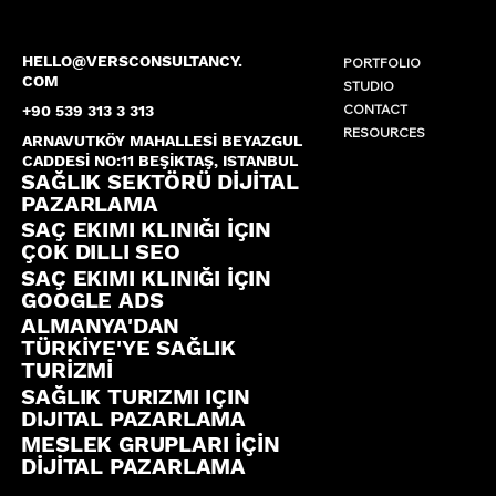
HELLO@VERSCONSULTANCY.
PORTFOLIO
COM
STUDIO
CONTACT
+90 539 313 3 313
RESOURCES
ARNAVUTKÖY MAHALLESİ BEYAZGUL
CADDESİ NO:11 BEŞİKTAŞ, ISTANBUL
SAĞLIK SEKTÖRÜ DİJİTAL
PAZARLAMA
SAÇ EKIMI KLINIĞI İÇIN
ÇOK DILLI SEO
SAÇ EKIMI KLINIĞI İÇIN
GOOGLE ADS
ALMANYA'DAN
TÜRKİYE'YE SAĞLIK
TURİZMİ
SAĞLIK TURIZMI IÇIN
DIJITAL PAZARLAMA
MESLEK GRUPLARI İÇİN
DİJİTAL PAZARLAMA