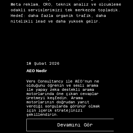
kaldırılmadığı sürece 
arada değerlendirerek 
Meta reklam, CRO, teknik analiz ve olcumleme
Googlebot bir sonraki taramada 
yönetiyor; her adımı 
odakli servislerimizi tek merkezde topladik.
içeriği yeniden dizine 
belgeleyerek izlenebilir bir 
Hedef: daha fazla organik trafik, daha
alabilir. Bu nektada 
süreç yürütüyoruz.
nitelikli lead ve daha yuksek gelir.
robots.txt engellemesi tek 
başına yeterli değildir; doğru 
HTTP yanıt kodu ile 
desteklenmelidir. Süreç 
tamamlandıktan sonra Search 
Console kapsam raporu 
üzerinden dizinden çıkışın 
doğrulanması zorunludur.
18 Şubat 2026
19 Ş
AEO Nedir
Alan 
Vers Consultancy ile AEO'nun ne
Vers 
olduğunu öğrenin ve sesli arama
seçim
ile yapay zeka destekli arama
etkis
motorlarında öne çıkan cevaplar
yapıs
üretmeyi keşfedin. Arama
güçle
motorlarının doğrudan yanıt
kelim
verdiği sorgularda görünür olmak
gibi 
için içerik stratejinizi
katkı
şekillendirin.
Devamını Gör