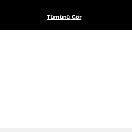
Tümünü Gör
REFERANSLAR
İZ BIRAKTIKLARIMIZ