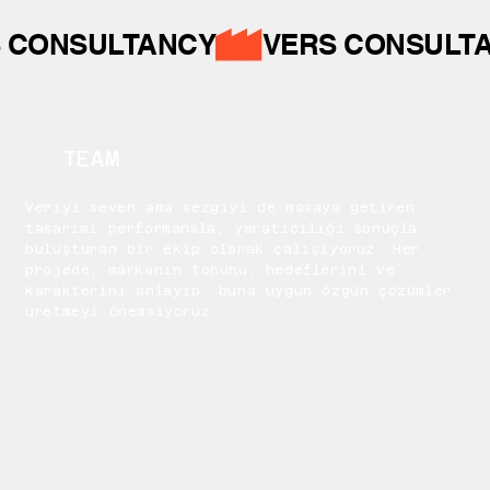
 CONSULTANCY
TEAM
Veriyi seven ama sezgiyi de masaya getiren,
tasarımı performansla, yaratıcılığı sonuçla
buluşturan bir ekip olarak çalışıyoruz. Her
projede; markanın tonunu, hedeflerini ve
karakterini anlayıp, buna uygun özgün çözümler
üretmeyi önemsiyoruz.