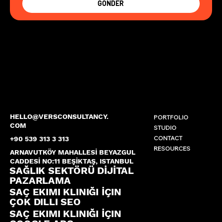
GÖNDER
HELLO@VERSCONSULTANCY.
PORTFOLIO
COM
STUDIO
CONTACT
+90 539 313 3 313
RESOURCES
ARNAVUTKÖY MAHALLESİ BEYAZGUL
CADDESİ NO:11 BEŞİKTAŞ, ISTANBUL
SAĞLIK SEKTÖRÜ DİJİTAL
PAZARLAMA
SAÇ EKIMI KLINIĞI İÇIN
ÇOK DILLI SEO
SAÇ EKIMI KLINIĞI İÇIN