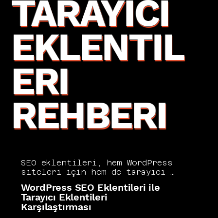
TARAYICI
EKLENTIL
ERI
REHBERI
SEO eklentileri, hem WordPress 
siteleri için hem de tarayıcı 
tabanlı günlük analizler için 
WordPress SEO Eklentileri ile
SEO süreçlerini önemli ölçüde 
Tarayıcı Eklentileri
kolaylaştıran araçlardır. 
Karşılaştırması
Yoast SEO, Rank Math ve All in 