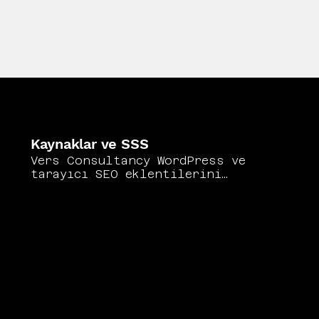
Kaynaklar ve SSS
Vers Consultancy WordPress ve
tarayıcı SEO eklentilerini
birlikte kullanırken çakışma,
aşırı yükleme ve çelişen
yapılandırma risklerini baştan
önlemeyi temel ilke olarak
benimser. Yoast SEO'nun resmi
dokümantasyonu
https://yoast.com/wordpress/pl
ugins/seo/
ve Rank Math'ın
kurulum rehberi
https://rankmath.com/kb/