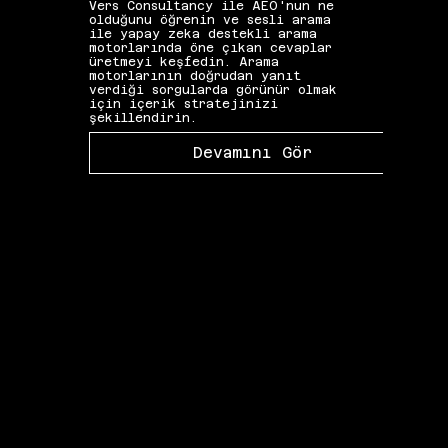
Vers Consultancy ile AEO'nun ne
Vers 
olduğunu öğrenin ve sesli arama
seçim
ile yapay zeka destekli arama
etkis
motorlarında öne çıkan cevaplar
yapıs
üretmeyi keşfedin. Arama
güçle
motorlarının doğrudan yanıt
kelim
verdiği sorgularda görünür olmak
gibi 
için içerik stratejinizi
katkı
şekillendirin.
Devamını Gör