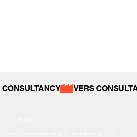
İZ BIRAKTIKLARIMIZ
 CONSULTANCY
TEAM
Veriyi seven ama sezgiyi de masaya getiren,