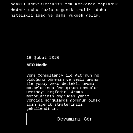
güncel içeriğin tarayıcıya geç 
planlıyor, yapılandırma 
odakli servislerimizi tek merkezde topladik.
ulaşmasına ve dizin 
sonrasında kapsamlı testlerle 
Hedef: daha fazla organik trafik, daha
sorunlarına neden olabilir. Bu 
süreci tamamlıyoruz.
nitelikli lead ve daha yuksek gelir.
nedenle CDN yönetimi, teknik 
SEO denetiminin ayrılmaz bir 
parçası olarak ele 
alınmalıdır.
18 Şubat 2026
19 Ş
AEO Nedir
Alan 
Vers Consultancy ile AEO'nun ne
Vers 
olduğunu öğrenin ve sesli arama
seçim
ile yapay zeka destekli arama
etkis
motorlarında öne çıkan cevaplar
yapıs
üretmeyi keşfedin. Arama
güçle
motorlarının doğrudan yanıt
kelim
verdiği sorgularda görünür olmak
gibi 
için içerik stratejinizi
katkı
şekillendirin.
Devamını Gör