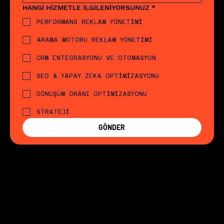
HANGİ HİZMETLE İLGİLENİYORSUNUZ
*
PERFORMANS REKLAM YÖNETİMİ
ARAMA MOTORU REKLAM YÖNETİMİ
CRM ENTEGRASYONU VE OTOMASYON
SEO & YAPAY ZEKA OPTİMİZASYONU
DÖNÜŞÜM ORANI OPTİMİZASYONU
STRATEJİ
GÖNDER