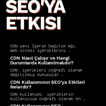
SEO'YA
ETKISI
CDN yani İçerik Dağıtım Ağı, 
web sitesi içeriklerini 
dünyanın farklı noktalarındaki 
CDN Nasıl Çalışır ve Hangi
sunuculara dağıtarak 
Durumlarda Kullanılmalıdır?
kullanıcılara en yakın 
sunucudan hızlı şekilde 
CDN, içerikleri coğrafi olarak 
iletilmesini sağlayan bir 
dağıtılmış sunucular 
teknolojidir. Sayfa yükleme 
aracılığıyla kullanıcıya en 
CDN Kullanımının SEO'ya Etkileri
hızını artırması nedeniyle CDN 
yakın noktadan sunarak yükleme 
Nelerdir?
kullanımı SEO performansını 
sürelerini önemli ölçüde 
olumlu etkiler ve Core Web 
kısaltır. Özellikle global 
CDN kullanımı, içeriklerin 
Vitals metriklerini 
kullanıcı kitlesine hitap eden 
kullanıcıya coğrafi olarak en 
iyileştirir. Vers Consultancy, 
siteler için CDN kullanımı 
yakın sunucudan iletilmesini 
CDN entegrasyonunu teknik SEO 