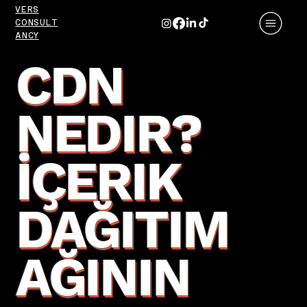
VERS
CONSULT
ANCY
CDN
NEDIR?
İÇERIK
DAĞITIM
AĞININ