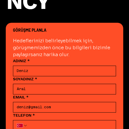
NCY
NCY
nesnel verilerle doğrulamaya
olanak tanır.
GÖRÜŞME PLANLA
Hedeflerinizi belirleyebilmek için, 
görüşmemizden önce bu bilgileri bizimle 
paylaşırsanız harika olur.
ADINIZ
*
SOYADINIZ
*
EMAIL
*
TELEFON
*