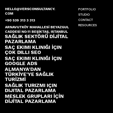
HELLO@VERSCONSULTANCY.
PORTFOLIO
COM
STUDIO
CONTACT
+90 539 313 3 313
RESOURCES
ARNAVUTKÖY MAHALLESİ BEYAZGUL
CADDESİ NO:11 BEŞİKTAŞ, ISTANBUL
SAĞLIK SEKTÖRÜ DİJİTAL
PAZARLAMA
SAÇ EKIMI KLINIĞI İÇIN
ÇOK DILLI SEO
SAÇ EKIMI KLINIĞI İÇIN
GOOGLE ADS
ALMANYA'DAN
TÜRKİYE'YE SAĞLIK
TURİZMİ
SAĞLIK TURIZMI IÇIN
DIJITAL PAZARLAMA
MESLEK GRUPLARI İÇİN
DİJİTAL PAZARLAMA