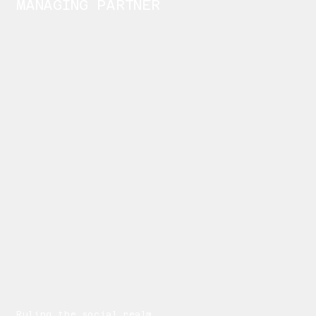
MANAGING PARTNER
Ruling the social realm