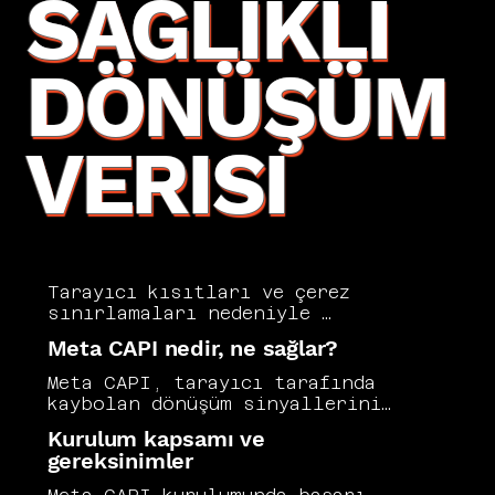
SAĞLIKLI
DÖNÜŞÜM
VERISI
Tarayıcı kısıtları ve çerez 
sınırlamaları nedeniyle 
dönüşüm verisinde kayıplar 
Meta CAPI nedir, ne sağlar?
yaşanması artık normal. Meta 
CAPI, bu kayıpları azaltıp 
Meta CAPI, tarayıcı tarafında 
optimizasyon sinyalini 
kaybolan dönüşüm sinyallerini 
güçlendirmek için kritik bir 
server-side yöntemlerle 
Kurulum kapsamı ve
adımdır. Biz kurulumu yaparken 
Meta’ya daha sağlıklı 
gereksinimler
event eşleştirme, 
iletmenizi sağlar. Vers 
deduplication ve kalite 
Consultancy bu sayede ölçüm 