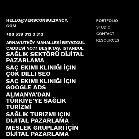
HELLO@VERSCONSULTANCY.
PORTFOLIO
COM
STUDIO
CONTACT
+90 539 313 3 313
RESOURCES
ARNAVUTKÖY MAHALLESİ BEYAZGUL
CADDESİ NO:11 BEŞİKTAŞ, ISTANBUL
SAĞLIK SEKTÖRÜ DİJİTAL
PAZARLAMA
SAÇ EKIMI KLINIĞI İÇIN
ÇOK DILLI SEO
SAÇ EKIMI KLINIĞI İÇIN
GOOGLE ADS
ALMANYA'DAN
TÜRKİYE'YE SAĞLIK
TURİZMİ
SAĞLIK TURIZMI IÇIN
DIJITAL PAZARLAMA
MESLEK GRUPLARI İÇİN
DİJİTAL PAZARLAMA