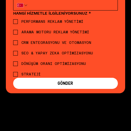
HANGİ HİZMETLE İLGİLENİYORSUNUZ
*
PERFORMANS REKLAM YÖNETİMİ
ARAMA MOTORU REKLAM YÖNETİMİ
CRM ENTEGRASYONU VE OTOMASYON
SEO & YAPAY ZEKA OPTİMİZASYONU
DÖNÜŞÜM ORANI OPTİMİZASYONU
STRATEJİ
GÖNDER