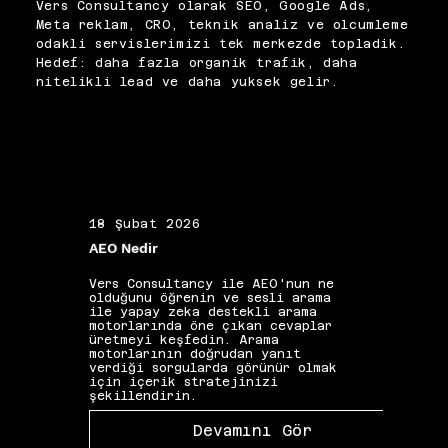
performans daha stabil hale 
Vers Consultancy olarak SEO, Google Ads,
ve diagnostics kontrolleriyle 
gelir.
Meta reklam, CRO, teknik analiz ve olcumleme
hataları erken yakalarız. Doğru 
odakli servislerimizi tek merkezde topladik.
dedup, raporların 
Hedef: daha fazla organik trafik, daha
güvenilirliğini artırır ve 
nitelikli lead ve daha yuksek gelir.
bütçe optimizasyonunu daha 
stabil hale getirir. Sonuçta 
Meta, daha temiz veriyle daha 
doğru öğrenir.
18 Şubat 2026
19 Ş
AEO Nedir
Alan 
Vers Consultancy ile AEO'nun ne
Vers 
olduğunu öğrenin ve sesli arama
seçim
ile yapay zeka destekli arama
etkis
motorlarında öne çıkan cevaplar
yapıs
üretmeyi keşfedin. Arama
güçle
motorlarının doğrudan yanıt
kelim
verdiği sorgularda görünür olmak
gibi 
için içerik stratejinizi
katkı
şekillendirin.
Devamını Gör