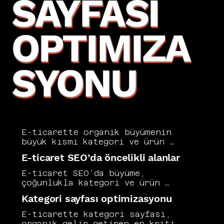
SAYFASI
OPTIMIZA
SYONU
E-ticarette organik büyümenin 
büyük kısmı kategori ve ürün 
sayfalarından gelir. 2026’da 
E-ticaret SEO’da öncelikli alanlar
rekabet arttıkça, sadece blog 
içerikleriyle değil; ticari 
E-ticaret SEO’da büyüme, 
niyeti yüksek sayfalarla 
çoğunlukla kategori ve ürün 
kazanmak gerekir. Biz kategori 
sayfalarının doğru 
Kategori sayfası optimizasyonu
sayfalarını arama niyetine göre 
kurgulanmasıyla gelir. Vers 
kurgular, filtre/parametre 
Consultancy olarak önce 
E-ticarette kategori sayfası, 
karmaşasını SEO’ya uygun 
kategori mimarisini arama 
organik gelir getiren en kritik 