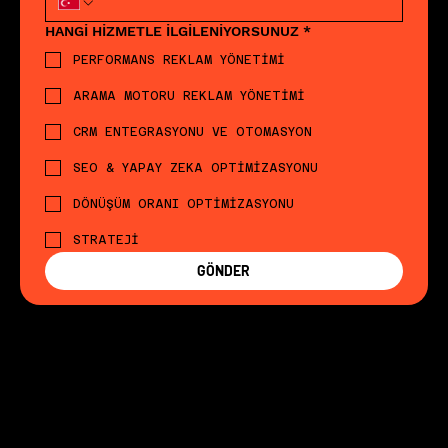
HANGİ HİZMETLE İLGİLENİYORSUNUZ
*
PERFORMANS REKLAM YÖNETİMİ
ARAMA MOTORU REKLAM YÖNETİMİ
CRM ENTEGRASYONU VE OTOMASYON
SEO & YAPAY ZEKA OPTİMİZASYONU
DÖNÜŞÜM ORANI OPTİMİZASYONU
STRATEJİ
GÖNDER