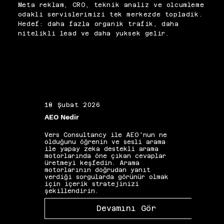
yönetimi doğru kurulmadığında 
Meta reklam, CRO, teknik analiz ve olcumleme
görünürlük bölünebildiği için 
odakli servislerimizi tek merkezde topladik.
bu alanları ayrıca kontrol 
Hedef: daha fazla organik trafik, daha
ederiz. İç linklerle ilgili 
nitelikli lead ve daha yuksek gelir.
kategori ve tamamlayıcı ürün 
akışını güçlendirerek sepet 
değerini destekleriz. Sonuçta 
ürün sayfası, sadece sıralama 
alan değil satış üreten bir 
varlık olur.
18 Şubat 2026
19 Ş
AEO Nedir
Alan 
Vers Consultancy ile AEO'nun ne
Vers 
olduğunu öğrenin ve sesli arama
seçim
ile yapay zeka destekli arama
etkis
motorlarında öne çıkan cevaplar
yapıs
üretmeyi keşfedin. Arama
güçle
motorlarının doğrudan yanıt
kelim
verdiği sorgularda görünür olmak
gibi 
için içerik stratejinizi
katkı
şekillendirin.
Devamını Gör