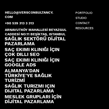
HELLO@VERSCONSULTANCY.
PORTFOLIO
COM
STUDIO
CONTACT
+90 539 313 3 313
RESOURCES
ARNAVUTKÖY MAHALLESİ BEYAZGUL
CADDESİ NO:11 BEŞİKTAŞ, ISTANBUL
SAĞLIK SEKTÖRÜ DİJİTAL
PAZARLAMA
SAÇ EKIMI KLINIĞI İÇIN
ÇOK DILLI SEO
SAÇ EKIMI KLINIĞI İÇIN
GOOGLE ADS
ALMANYA'DAN
TÜRKİYE'YE SAĞLIK
TURİZMİ
SAĞLIK TURIZMI IÇIN
DIJITAL PAZARLAMA
MESLEK GRUPLARI İÇİN
DİJİTAL PAZARLAMA