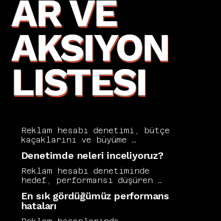
AR VE
AKSIYON
LISTESI
Reklam hesabı denetimi, bütçe 
kaçaklarını ve büyüme 
fırsatlarını kısa sürede ortaya 
Denetimde neleri inceliyoruz?
çıkarır. Biz kampanya yapısını, 
hedefleme mantığını, kreatif 
Reklam hesabı denetiminde 
performansını ve ölçümleme 
hedef, performansı düşüren 
doğruluğunu birlikte inceleriz. 
yapısal hataları ve hızlı 
En sık gördüğümüz performans
Hangi adımın maliyeti 
kazanım fırsatlarını 
hataları
şişirdiğini ve hangi adımın 
netleştirmektir. Vers 
ölçeklenebilir olduğunu net 
Consultancy kampanya yapısı, 