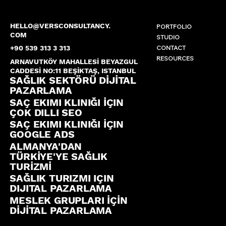
HELLO@VERSCONSULTANCY.
PORTFOLIO
COM
STUDIO
CONTACT
+90 539 313 3 313
RESOURCES
ARNAVUTKÖY MAHALLESİ BEYAZGUL
CADDESİ NO:11 BEŞİKTAŞ, ISTANBUL
SAĞLIK SEKTÖRÜ DİJİTAL
PAZARLAMA
SAÇ EKIMI KLINIĞI İÇIN
ÇOK DILLI SEO
SAÇ EKIMI KLINIĞI İÇIN
GOOGLE ADS
ALMANYA'DAN
TÜRKİYE'YE SAĞLIK
TURİZMİ
SAĞLIK TURIZMI IÇIN
DIJITAL PAZARLAMA
MESLEK GRUPLARI İÇİN
DİJİTAL PAZARLAMA