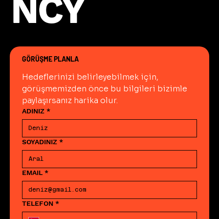
NCY
NCY
Sonuçta denetim, 
netleştirir.
sürdürülebilir bir iyileştirme 
yoluna dönüşür.
GÖRÜŞME PLANLA
Hedeflerinizi belirleyebilmek için, 
görüşmemizden önce bu bilgileri bizimle 
paylaşırsanız harika olur.
ADINIZ
*
SOYADINIZ
*
EMAIL
*
TELEFON
*