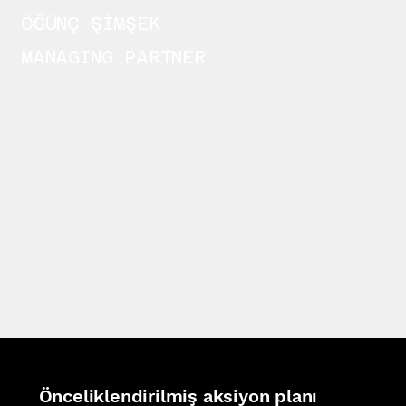
ÖĞÜNÇ ŞİMŞEK
MANAGING PARTNER
Önceliklendirilmiş aksiyon planı