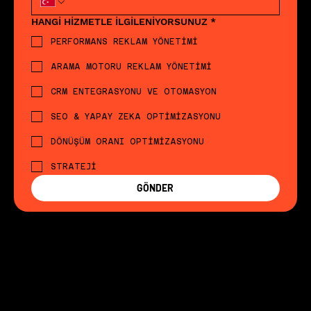
HANGİ HİZMETLE İLGİLENİYORSUNUZ
*
PERFORMANS REKLAM YÖNETİMİ
ARAMA MOTORU REKLAM YÖNETİMİ
CRM ENTEGRASYONU VE OTOMASYON
SEO & YAPAY ZEKA OPTİMİZASYONU
DÖNÜŞÜM ORANI OPTİMİZASYONU
STRATEJİ
GÖNDER