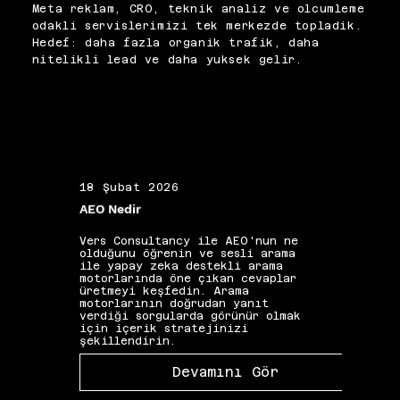
Meta reklam, CRO, teknik analiz ve olcumleme
alırız. Landing page mesaj 
odakli servislerimizi tek merkezde topladik.
uyumu ve hız gibi dönüşüm 
Hedef: daha fazla organik trafik, daha
engellerine de hızlı 
nitelikli lead ve daha yuksek gelir.
dokunuşlar planlarız. Bu 
adımlar genelde kısa sürede 
daha stabil CPL ve daha iyi 
lead kalitesi sağlar.
18 Şubat 2026
19 Ş
AEO Nedir
Alan 
Vers Consultancy ile AEO'nun ne
Vers 
olduğunu öğrenin ve sesli arama
seçim
ile yapay zeka destekli arama
etkis
motorlarında öne çıkan cevaplar
yapıs
üretmeyi keşfedin. Arama
güçle
motorlarının doğrudan yanıt
kelim
verdiği sorgularda görünür olmak
gibi 
için içerik stratejinizi
katkı
şekillendirin.
Devamını Gör