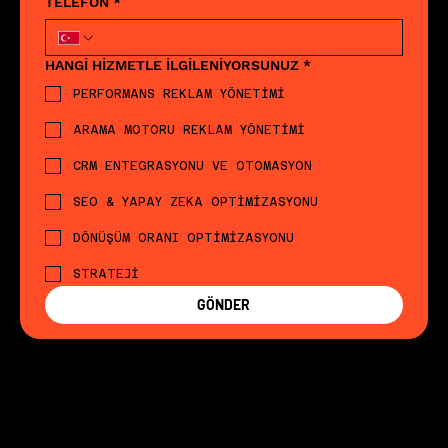
TELEFON
*
HANGİ HİZMETLE İLGİLENİYORSUNUZ
*
PERFORMANS REKLAM YÖNETİMİ
ARAMA MOTORU REKLAM YÖNETİMİ
CRM ENTEGRASYONU VE OTOMASYON
SEO & YAPAY ZEKA OPTİMİZASYONU
DÖNÜŞÜM ORANI OPTİMİZASYONU
STRATEJİ
GÖNDER