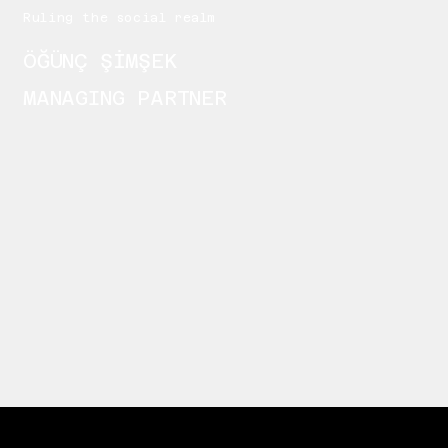
Ruling the social realm
ÖĞÜNÇ ŞİMŞEK
MANAGING PARTNER