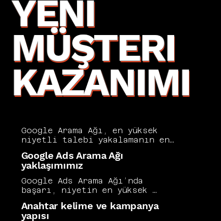
YENI
MÜŞTERI
KAZANIMI
Google Arama Ağı, en yüksek 
niyetli talebi yakalamanın en 
direkt yollarından biridir. 
Google Ads Arama Ağı
Doğru kurulumla bütçe, 
yaklaşımımız
“araştıran” kullanıcıya değil 
“satın almaya yakın” 
Google Ads Arama Ağı’nda 
kullanıcıya harcanır. Biz 
başarı, niyetin en yüksek 
anahtar kelime yapısını niyet 
olduğu anda doğru teklif ve 
Anahtar kelime ve kampanya
kümelerine böler, reklam 
doğru mesajla görünmektir. 
yapısı
metinlerini teklif ve 
Vers Consultancy bu nedenle 