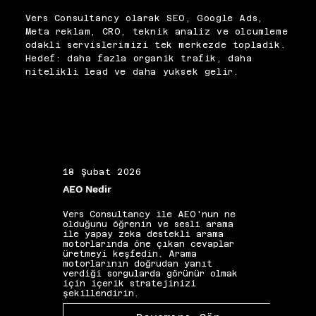
uyumu güçlendikçe kalite puanı 
Vers Consultancy olarak SEO, Google Ads,
ve dönüşüm oranı genelde 
Meta reklam, CRO, teknik analiz ve olcumleme
birlikte iyileşir. Metinleri 
odakli servislerimizi tek merkezde topladik.
“bir kez yazıp bırakmak” yerine 
Hedef: daha fazla organik trafik, daha
düzenli test eder, kazanan 
nitelikli lead ve daha yuksek gelir.
ifadeleri standartlaştırırız. 
Sonuçta daha düşük maliyetle 
daha nitelikli talep 
yakalanır.
18 Şubat 2026
19 Ş
AEO Nedir
Alan 
Vers Consultancy ile AEO'nun ne
Vers 
olduğunu öğrenin ve sesli arama
seçim
ile yapay zeka destekli arama
etkis
motorlarında öne çıkan cevaplar
yapıs
üretmeyi keşfedin. Arama
güçle
motorlarının doğrudan yanıt
kelim
verdiği sorgularda görünür olmak
gibi 
için içerik stratejinizi
katkı
şekillendirin.