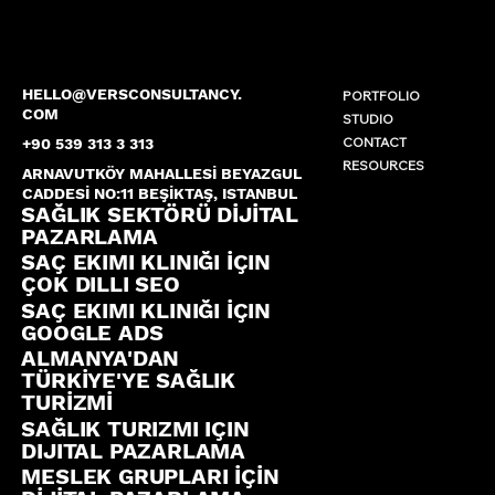
HELLO@VERSCONSULTANCY.
PORTFOLIO
COM
STUDIO
CONTACT
+90 539 313 3 313
RESOURCES
ARNAVUTKÖY MAHALLESİ BEYAZGUL
CADDESİ NO:11 BEŞİKTAŞ, ISTANBUL
SAĞLIK SEKTÖRÜ DİJİTAL
PAZARLAMA
SAÇ EKIMI KLINIĞI İÇIN
ÇOK DILLI SEO
SAÇ EKIMI KLINIĞI İÇIN
GOOGLE ADS
ALMANYA'DAN
TÜRKİYE'YE SAĞLIK
TURİZMİ
SAĞLIK TURIZMI IÇIN
DIJITAL PAZARLAMA
MESLEK GRUPLARI İÇİN