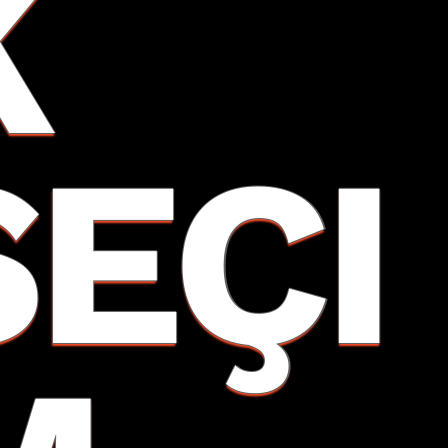
K
SEÇI