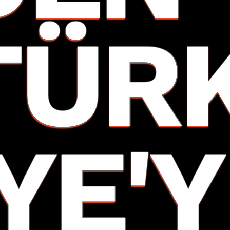
TÜR
IYE'Y