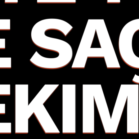
E SA
EKIM