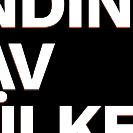
NDIN
AV
ÜLK