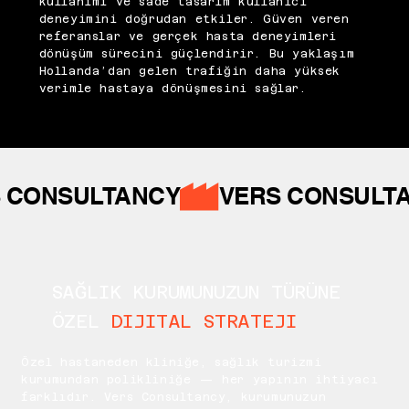
kullanımı ve sade tasarım kullanıcı
deneyimini doğrudan etkiler. Güven veren
referanslar ve gerçek hasta deneyimleri
dönüşüm sürecini güçlendirir. Bu yaklaşım
Hollanda’dan gelen trafiğin daha yüksek
verimle hastaya dönüşmesini sağlar.
 CONSULTANCY
SAĞLIK KURUMUNUZUN TÜRÜNE
ÖZEL
DIJITAL STRATEJI
Özel hastaneden kliniğe, sağlık turizmi
kurumundan polikliniğe — her yapının ihtiyacı
farklıdır. Vers Consultancy, kurumunuzun