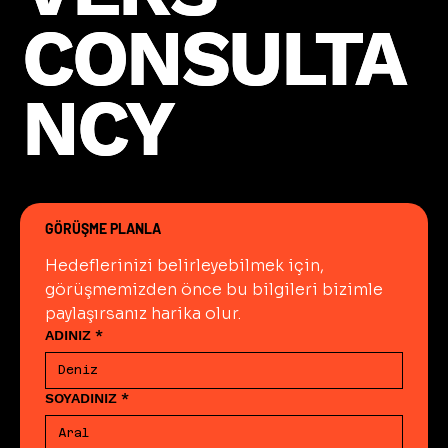
CONSULTA
CONSULTA
NCY
NCY
GÖRÜŞME PLANLA
Hedeflerinizi belirleyebilmek için, 
görüşmemizden önce bu bilgileri bizimle 
paylaşırsanız harika olur.
ADINIZ
*
SOYADINIZ
*