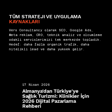
TÜM STRATEJI VE UYGULAMA
KAYNAKLARI
Vers Consultancy olarak SEO, Google Ads,
Meta reklam, CRO, teknik analiz ve olcumleme
odakli servislerimizi tek merkezde topladik.
Hedef: daha fazla organik trafik, daha
nitelikli lead ve daha yuksek gelir.
17 Nisan 2026
17 N
Almanya'dan Türkiye'ye
İngi
Sağlık Turizmi: Klinikler İçin
Hast
2026 Dijital Pazarlama
Klini
Rehberi
Paza