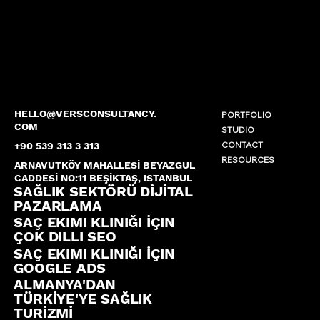
HELLO@VERSCONSULTANCY.
PORTFOLIO
COM
STUDIO
CONTACT
+90 539 313 3 313
RESOURCES
ARNAVUTKÖY MAHALLESİ BEYAZGUL
CADDESİ NO:11 BEŞİKTAŞ, ISTANBUL
SAĞLIK SEKTÖRÜ DİJİTAL
PAZARLAMA
SAÇ EKIMI KLINIĞI İÇIN
ÇOK DILLI SEO
SAÇ EKIMI KLINIĞI İÇIN
GOOGLE ADS
ALMANYA'DAN
TÜRKİYE'YE SAĞLIK
TURİZMİ