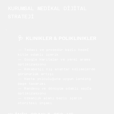
KURUMSAL MEDİKAL DİJİTAL
STRATEJİ
🩺
KLINIKLER & POLIKLINIKLER
— Tedavi ve prosedür bazlı hedef
kitle odaklı içerik
— Google Haritalar ve yerel arama
optimizasyonu
— Rekabetçi niş anahtar kelimelerde
görünürlük artışı
— Hasta yolculuğuna uygun landing
page tasarımı
— Randevu ve dönüşüm odaklı sayfa
optimizasyonu
— Uzmanlık alanı bazlı içerik
otoritesi inşası