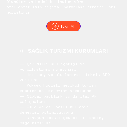
ölçeğine ve hedef kitlesine göre
özelleştirilmiş dijital pazarlama stratejileri
geliştirir.
Teklif Al
✈️ SAĞLIK TURIZMI KURUMLARI
— Çok dilli SEO içeriği ve
yerelleştirme stratejisi
— Hreflang ve uluslararası teknik SEO
kurulumu
— Yüksek hacimli medikal turizm
anahtar kelimelerine odaklanma
— Global backlink ve dijital PR
çalışmaları
— Ülke ve dil bazlı kullanıcı
deneyimi optimizasyonu
— Dönüşüm odaklı çok dilli landing
page mimarisi