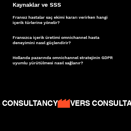
Kaynaklar ve SSS
Fransız hastalar saç ekimi kararı verirken hangi
içerik türlerine yönelir?
Hollanda'da hastalar detaylı blog yazıları, öncesi-sonrası görseller ve uzman
röportajlarını yoğun biçimde tüketir. Omnichannel strateji, bu içerikleri doğru
kanalda ve doğru zamanda sunar.
Fransızca içerik üretimi omnichannel hasta
deneyimini nasıl güçlendirir?
Ana dilinde hazırlanmış içerik, Fransız hastanın arama sorularıyla örtüşür ve
güven oluşturur. Tüm platformlarda Fransızca tutarlılık sağlandığında marka
algısı belirgin biçimde iyileşir.
Hollanda pazarında omnichannel stratejinin GDPR
uyumlu yürütülmesi nasıl sağlanır?
Hasta verilerinin toplanması, işlenmesi ve iletişim tercihlerinin yönetimi AB veri
koruma mevzuatına uygun şekilde yapılandırılmalıdır. Uyumlu bir CRM
altyapısı, hem yasal riski hem de hasta güvensizliğini azaltır.
GDPR – What is
GDPR
|
Ahrefs – International SEO
|
Salesforce – GDPR & CRM
 CONSULTANCY