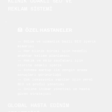
KLİNİK ODAKLI SEO VE
REKLAM SİSTEMİ
🏥 ÖZEL HASTANELER
— Bölüm ve uzmanlık bazlı SEO içerik
mimarisi
— Her klinik birimi için hedefli
anahtar kelime planlaması
— Hekim ve ekip sayfaları için
otorite odaklı içerik
— Schema markup ile zengin arama
sonuçları görünürlüğü
— Çok lokasyonlu yapılar için yerel
SEO ve profil yönetimi
— Online itibar yönetimi ve hasta
güven stratejisi
GLOBAL HASTA EDİNİM