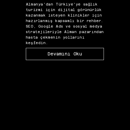
Almanya'dan Türkiye'ye sağlık
İngi
turizmi için dijital görünürlük
çekm
kazanmak isteyen klinikler için
dönü
hazırlanmış kapsamlı bir rehber.
pazar
SEO, Google Ads ve sosyal medya
alan 
stratejileriyle Alman pazarından
ve Me
hasta çekmenin yollarını
pazar
keşfedin.
çıka
Devamını Oku