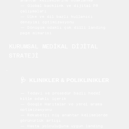
anahtar kelimelerine odaklanma
— Global backlink ve dijital PR
çalışmaları
— Ülke ve dil bazlı kullanıcı
deneyimi optimizasyonu
— Dönüşüm odaklı çok dilli landing
page mimarisi
KURUMSAL MEDİKAL DİJİTAL
STRATEJİ
🩺
KLINIKLER & POLIKLINIKLER
— Tedavi ve prosedür bazlı hedef
kitle odaklı içerik
— Google Haritalar ve yerel arama
optimizasyonu
— Rekabetçi niş anahtar kelimelerde
görünürlük artışı
— Hasta yolculuğuna uygun landing