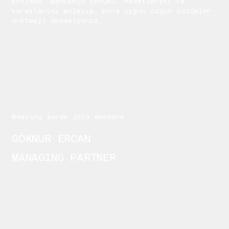
projede; markanın tonunu, hedeflerini ve
karakterini anlayıp, buna uygun özgün çözümler
üretmeyi önemsiyoruz.
Weaving words into wonders
GÖKNUR ERCAN
MANAGING PARTNER