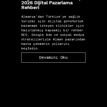
2026 Dijital Pazarlama
Klini
Rehberi
Paza
Almanya'dan Türkiye'ye sağlık
İngi
turizmi için dijital görünürlük
çekm
kazanmak isteyen klinikler için
dönü
hazırlanmış kapsamlı bir rehber.
pazar
SEO, Google Ads ve sosyal medya
alan 
stratejileriyle Alman pazarından
ve Me
hasta çekmenin yollarını
pazar
keşfedin.
çıka
Devamını Oku