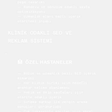
page tasarımı
— Randevu ve dönüşüm odaklı sayfa
optimizasyonu
— Uzmanlık alanı bazlı içerik
otoritesi inşası
KLİNİK ODAKLI SEO VE
REKLAM SİSTEMİ
🏥 ÖZEL HASTANELER
— Bölüm ve uzmanlık bazlı SEO içerik
mimarisi
— Her klinik birimi için hedefli
anahtar kelime planlaması
— Hekim ve ekip sayfaları için
otorite odaklı içerik
— Schema markup ile zengin arama
sonuçları görünürlüğü
— Çok lokasyonlu yapılar için yerel