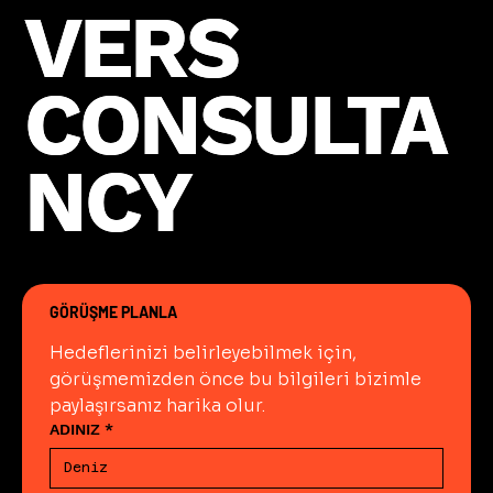
VERS
VERS
CONSULTA
CONSULTA
NCY
NCY
GÖRÜŞME PLANLA
Hedeflerinizi belirleyebilmek için, 
görüşmemizden önce bu bilgileri bizimle 
paylaşırsanız harika olur.
ADINIZ
*