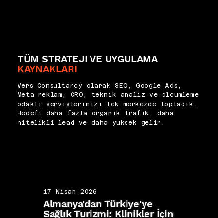
TÜM STRATEJI VE UYGULAMA
KAYNAKLARI
Vers Consultancy olarak SEO, Google Ads,
Meta reklam, CRO, teknik analiz ve olcumleme
odakli servislerimizi tek merkezde topladik.
Hedef: daha fazla organik trafik, daha
nitelikli lead ve daha yuksek gelir.
17 Nisan 2026
17 N
Almanya'dan Türkiye'ye
İngi
Sağlık Turizmi: Klinikler İçin
Hast