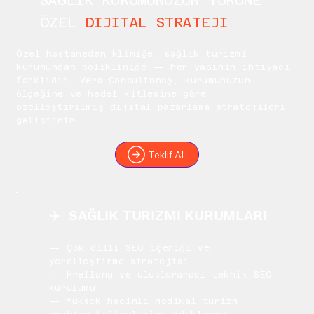
SAĞLIK KURUMUNUZUN TÜRÜNE
ÖZEL
DIJITAL STRATEJI
Özel hastaneden kliniğe, sağlık turizmi
kurumundan polikliniğe — her yapının ihtiyacı
farklıdır. Vers Consultancy, kurumunuzun
ölçeğine ve hedef kitlesine göre
özelleştirilmiş dijital pazarlama stratejileri
geliştirir.
Teklif Al
✈️ SAĞLIK TURIZMI KURUMLARI
— Çok dilli SEO içeriği ve
yerelleştirme stratejisi
— Hreflang ve uluslararası teknik SEO
kurulumu
— Yüksek hacimli medikal turizm