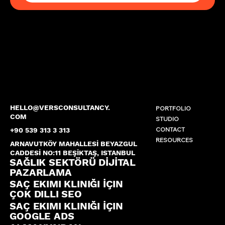
HELLO@VERSCONSULTANCY.
PORTFOLIO
COM
STUDIO
CONTACT
+90 539 313 3 313
RESOURCES
ARNAVUTKÖY MAHALLESİ BEYAZGUL
CADDESİ NO:11 BEŞİKTAŞ, ISTANBUL
SAĞLIK SEKTÖRÜ DİJİTAL
PAZARLAMA
SAÇ EKIMI KLINIĞI İÇIN
ÇOK DILLI SEO
SAÇ EKIMI KLINIĞI İÇIN
GOOGLE ADS