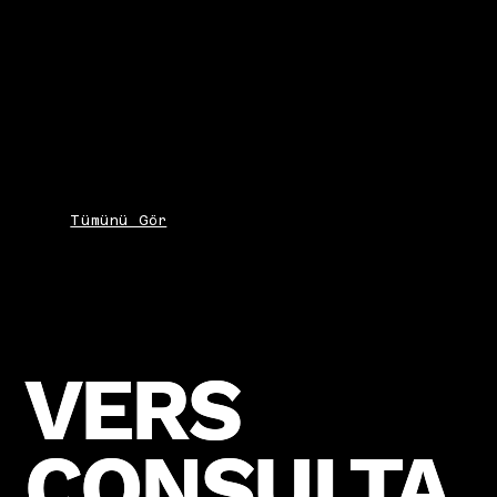
Tümünü Gör
VERS
VERS
CONSULTA
CONSULTA