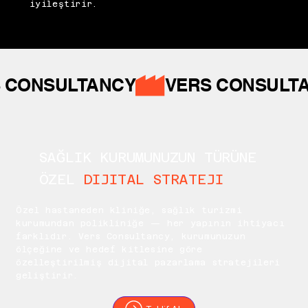
iyileştirir.
 CONSULTANCY
SAĞLIK KURUMUNUZUN TÜRÜNE
ÖZEL
DIJITAL STRATEJI
Özel hastaneden kliniğe, sağlık turizmi
kurumundan polikliniğe — her yapının ihtiyacı
farklıdır. Vers Consultancy, kurumunuzun
ölçeğine ve hedef kitlesine göre
özelleştirilmiş dijital pazarlama stratejileri
geliştirir.