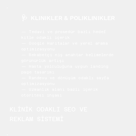
🩺
KLINIKLER & POLIKLINIKLER
— Tedavi ve prosedür bazlı hedef
kitle odaklı içerik
— Google Haritalar ve yerel arama
optimizasyonu
— Rekabetçi niş anahtar kelimelerde
görünürlük artışı
— Hasta yolculuğuna uygun landing
page tasarımı
— Randevu ve dönüşüm odaklı sayfa
optimizasyonu
— Uzmanlık alanı bazlı içerik
otoritesi inşası
KLİNİK ODAKLI SEO VE
REKLAM SİSTEMİ