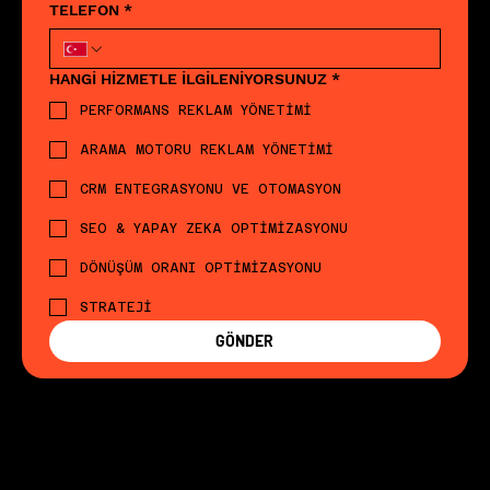
TELEFON
*
HANGİ HİZMETLE İLGİLENİYORSUNUZ
*
PERFORMANS REKLAM YÖNETİMİ
ARAMA MOTORU REKLAM YÖNETİMİ
CRM ENTEGRASYONU VE OTOMASYON
SEO & YAPAY ZEKA OPTİMİZASYONU
DÖNÜŞÜM ORANI OPTİMİZASYONU
STRATEJİ
GÖNDER