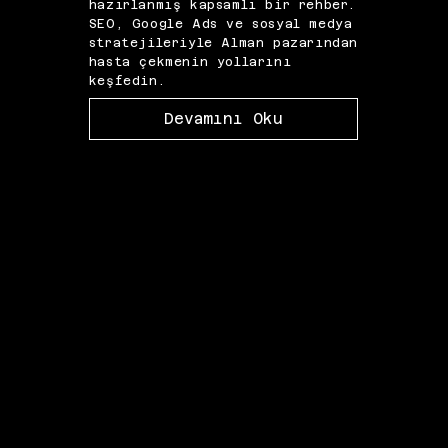
hazırlanmış kapsamlı bir rehber.
pazar
SEO, Google Ads ve sosyal medya
alan 
stratejileriyle Alman pazarından
ve Me
hasta çekmenin yollarını
pazar
keşfedin.
çıka
Devamını Oku