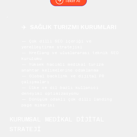
Teklif Al
✈️ SAĞLIK TURIZMI KURUMLARI
— Çok dilli SEO içeriği ve
yerelleştirme stratejisi
— Hreflang ve uluslararası teknik SEO
kurulumu
— Yüksek hacimli medikal turizm
anahtar kelimelerine odaklanma
— Global backlink ve dijital PR
çalışmaları
— Ülke ve dil bazlı kullanıcı
deneyimi optimizasyonu
— Dönüşüm odaklı çok dilli landing
page mimarisi
KURUMSAL MEDİKAL DİJİTAL
STRATEJİ