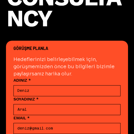
NCY
NCY
GÖRÜŞME PLANLA
Hedeflerinizi belirleyebilmek için, 
görüşmemizden önce bu bilgileri bizimle 
paylaşırsanız harika olur.
ADINIZ
*
SOYADINIZ
*
EMAIL
*