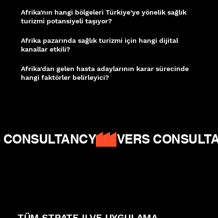
Afrika'nın hangi bölgeleri Türkiye'ye yönelik sağlık
turizmi potansiyeli taşıyor?
Nijerya, Gana, Kenya ve Kuzey Afrika ülkeleri Türkiye'ye yönelik artan sağlık
turizmi talebiyle öne çıkıyor.
Afrika pazarında sağlık turizmi için hangi dijital
kanallar etkili?
Facebook, WhatsApp toplulukları ve İngilizce/Fransızca SEO içerikleri Afrika
pazarında yüksek erişim sağlıyor.
Afrika'dan gelen hasta adaylarının karar sürecinde
hangi faktörler belirleyici?
Fiyat şeffaflığı, uçak bağlantısı, vize kolaylığı ve dil desteği karar sürecini
doğrudan şekillendiriyor.
HubSpot – Inbound Pazarlama
|
Moz – Uluslararası
SEO
|
Think With Google – Afrika Dijital Trendler
 CONSULTANCY
TÜM STRATEJI VE UYGULAMA