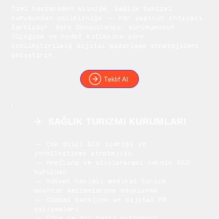
Özel hastaneden kliniğe, sağlık turizmi
kurumundan polikliniğe — her yapının ihtiyacı
farklıdır. Vers Consultancy, kurumunuzun
ölçeğine ve hedef kitlesine göre
özelleştirilmiş dijital pazarlama stratejileri
geliştirir.
Teklif Al
✈️ SAĞLIK TURIZMI KURUMLARI
— Çok dilli SEO içeriği ve
yerelleştirme stratejisi
— Hreflang ve uluslararası teknik SEO
kurulumu
— Yüksek hacimli medikal turizm
anahtar kelimelerine odaklanma
— Global backlink ve dijital PR
çalışmaları
— Ülke ve dil bazlı kullanıcı