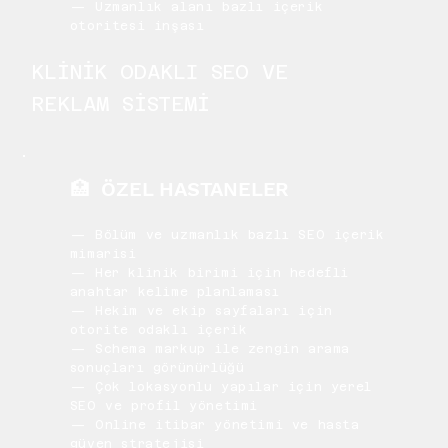
— Uzmanlık alanı bazlı içerik
otoritesi inşası
KLİNİK ODAKLI SEO VE
REKLAM SİSTEMİ
🏥 ÖZEL HASTANELER
— Bölüm ve uzmanlık bazlı SEO içerik
mimarisi
— Her klinik birimi için hedefli
anahtar kelime planlaması
— Hekim ve ekip sayfaları için
otorite odaklı içerik
— Schema markup ile zengin arama
sonuçları görünürlüğü
— Çok lokasyonlu yapılar için yerel
SEO ve profil yönetimi
— Online itibar yönetimi ve hasta
güven stratejisi