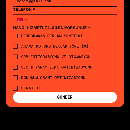
TELEFON
*
HANGİ HİZMETLE İLGİLENİYORSUNUZ
*
PERFORMANS REKLAM YÖNETİMİ
ARAMA MOTORU REKLAM YÖNETİMİ
CRM ENTEGRASYONU VE OTOMASYON
SEO & YAPAY ZEKA OPTİMİZASYONU
DÖNÜŞÜM ORANI OPTİMİZASYONU
STRATEJİ
GÖNDER