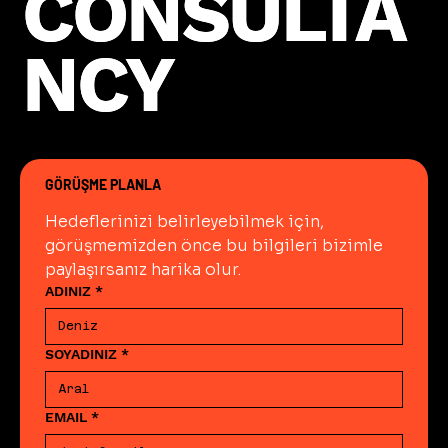
CONSULTA
CONSULTA
NCY
NCY
GÖRÜŞME PLANLA
Hedeflerinizi belirleyebilmek için, 
görüşmemizden önce bu bilgileri bizimle 
paylaşırsanız harika olur.
ADINIZ
*
SOYADINIZ
*
EMAIL
*