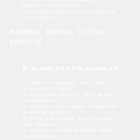
deneyimi optimizasyonu
— Dönüşüm odaklı çok dilli landing
page mimarisi
KURUMSAL MEDİKAL DİJİTAL
STRATEJİ
🩺
KLINIKLER & POLIKLINIKLER
— Tedavi ve prosedür bazlı hedef
kitle odaklı içerik
— Google Haritalar ve yerel arama
optimizasyonu
— Rekabetçi niş anahtar kelimelerde
görünürlük artışı
— Hasta yolculuğuna uygun landing
page tasarımı
— Randevu ve dönüşüm odaklı sayfa
optimizasyonu