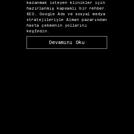
kazanmak isteyen klinikler için
dönü
hazırlanmış kapsamlı bir rehber.
pazar
SEO, Google Ads ve sosyal medya
alan 
stratejileriyle Alman pazarından
ve Me
hasta çekmenin yollarını
pazar
keşfedin.
çıka
Devamını Oku