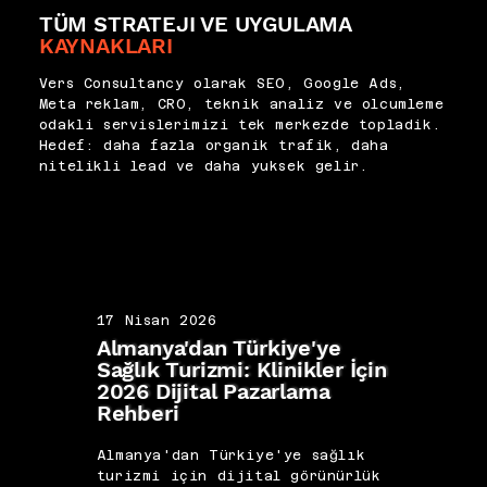
TÜM STRATEJI VE UYGULAMA
KAYNAKLARI
Vers Consultancy olarak SEO, Google Ads,
Meta reklam, CRO, teknik analiz ve olcumleme
odakli servislerimizi tek merkezde topladik.
Hedef: daha fazla organik trafik, daha
nitelikli lead ve daha yuksek gelir.
17 Nisan 2026
17 N
Almanya'dan Türkiye'ye
İngi
Sağlık Turizmi: Klinikler İçin
Hast
2026 Dijital Pazarlama
Klini
Rehberi
Paza
Almanya'dan Türkiye'ye sağlık
İngi
turizmi için dijital görünürlük
çekm