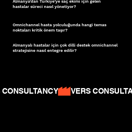
Almanya'dan Türkiye'ye saç ekimi için gelen
hastalar süreci nasıl yönetiyor?
Almanya'daki hastalar kliniği genellikle dijital kanallar üzerinden araştırıyor;
WhatsApp veya e-posta ile ilk iletişimi başlatıyor, ardından video
konsültasyona geçiyor. Omnichannel yapı, bu çok adımlı süreci kesintisiz bir
deneyime dönüştürür.
Omnichannel hasta yolculuğunda hangi temas
noktaları kritik önem taşır?
İlk reklam görüntülemesinden ameliyat sonrası takibe kadar her aşama bir
temas noktasıdır. Web sitesi, sosyal medya, CRM bildirimleri ve çağrı merkezi
bu noktaların bütünleşik şekilde çalışmasını sağlar.
Almanyalı hastalar için çok dilli destek omnichannel
stratejisine nasıl entegre edilir?
Almanca içerik, Almanca konuşan danışman ve Almanca otomatik
hatırlatmalar; tüm kanallar boyunca tutarlı bir dil deneyimi sunar. Bu bütünlük,
güven inşasını önemli ölçüde hızlandırır.
HubSpot – Customer Journey
|
Moz
– Healthcare Local SEO
|
Think With Google – Micro-Moments
 CONSULTANCY