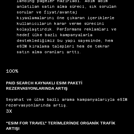
landing pageler hazırladı. Adım adım
anlatılan satın alma süreci, sık sorulan
sorular ve fiyat/avantaj
kıyaslamalarını öne çıkaran içeriklerle
kullanıcıların karar verme sürecini
kolaylaştırdık. Performans reklamları ve
hedef ülke bazlı kampanyalarla
desteklediğimiz bu yapı sayesinde, hem
eSIM kiralama talepleri hem de tekrar
satın alma oranları arttı.
100%
PAID SEARCH KAYNAKLI ESIM PAKETİ
REZERVASYONLARINDA ARTIŞ
Seyahat ve ülke bazlı arama kampanyalarıyla eSIM
rezervasyonlarında artış.
3X
“ESIM FOR TRAVEL” TERİMLERİNDE ORGANİK TRAFİK
ARTIŞI