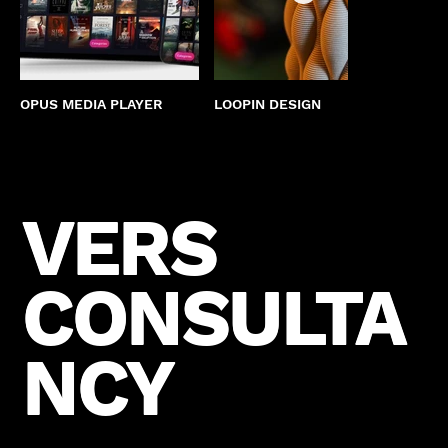
OPUS MEDIA PLAYER
LOOPIN DESIGN
DAY'N
VERS
VERS
CONSULTA
CONSULTA
NCY
NCY