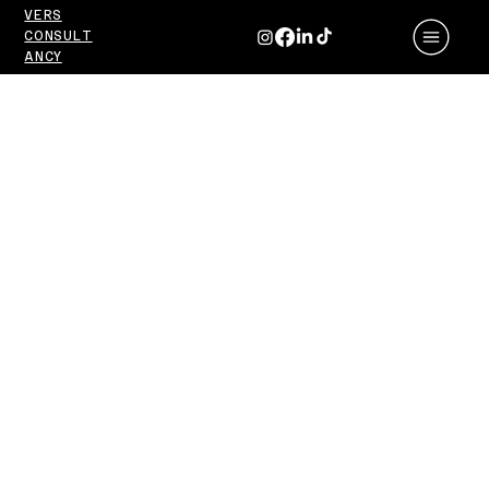
VERS
CONSULT
ANCY
REFERANSLAR
İz Bıraktıklarımız