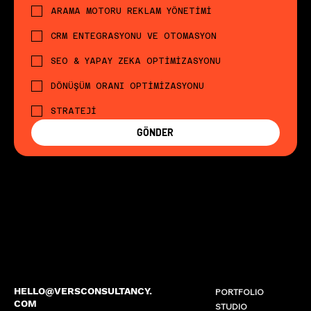
ARAMA MOTORU REKLAM YÖNETİMİ
CRM ENTEGRASYONU VE OTOMASYON
SEO & YAPAY ZEKA OPTİMİZASYONU
DÖNÜŞÜM ORANI OPTİMİZASYONU
STRATEJİ
GÖNDER
HELLO@VERSCONSULTANCY.
PORTFOLIO
COM
STUDIO