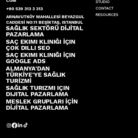
COM
STUDIO
CONTACT
+90 539 313 3 313
RESOURCES
ARNAVUTKÖY MAHALLESİ BEYAZGUL
CADDESİ NO:11 BEŞİKTAŞ, ISTANBUL
SAĞLIK SEKTÖRÜ DİJİTAL
PAZARLAMA
SAÇ EKIMI KLINIĞI İÇIN
ÇOK DILLI SEO
SAÇ EKIMI KLINIĞI İÇIN
GOOGLE ADS
ALMANYA'DAN
TÜRKİYE'YE SAĞLIK
TURİZMİ
SAĞLIK TURIZMI IÇIN
DIJITAL PAZARLAMA
MESLEK GRUPLARI İÇİN
DİJİTAL PAZARLAMA