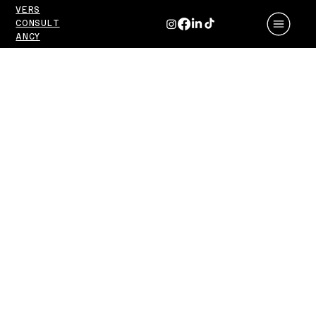
VERS
CONSULT
ANCY
SEO
Ajansı
ile İlk
90
Gün: