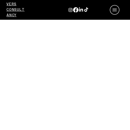
VERS
CONSULT
ANCY
Meta
Ajansı
Seçerk
en
Dikkat