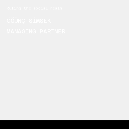
Ruling the social realm
ÖĞÜNÇ ŞİMŞEK
MANAGING PARTNER