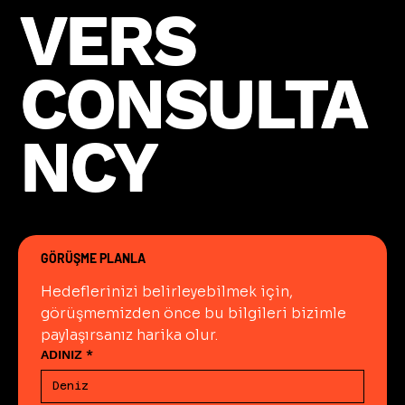
VERS
VERS
CONSULTA
CONSULTA
NCY
NCY
GÖRÜŞME PLANLA
Hedeflerinizi belirleyebilmek için, 
görüşmemizden önce bu bilgileri bizimle 
paylaşırsanız harika olur.
ADINIZ
*