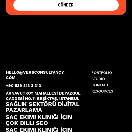
GÖNDER
HELLO@VERSCONSULTANCY.
PORTFOLIO
COM
STUDIO
CONTACT
+90 539 313 3 313
RESOURCES
ARNAVUTKÖY MAHALLESİ BEYAZGUL
CADDESİ NO:11 BEŞİKTAŞ, ISTANBUL
SAĞLIK SEKTÖRÜ DİJİTAL
PAZARLAMA
SAÇ EKIMI KLINIĞI İÇIN
ÇOK DILLI SEO
SAÇ EKIMI KLINIĞI İÇIN