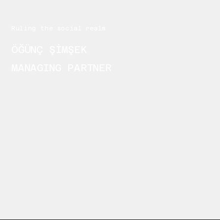
Ruling the social realm
ÖĞÜNÇ ŞİMŞEK
MANAGING PARTNER