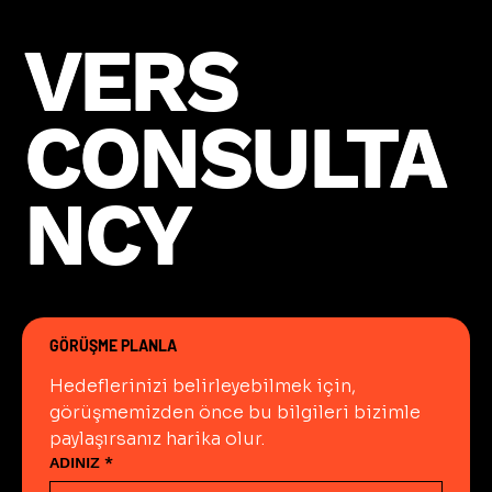
VERS
VERS
CONSULTA
CONSULTA
NCY
NCY
GÖRÜŞME PLANLA
Hedeflerinizi belirleyebilmek için, 
görüşmemizden önce bu bilgileri bizimle 
paylaşırsanız harika olur.
ADINIZ
*