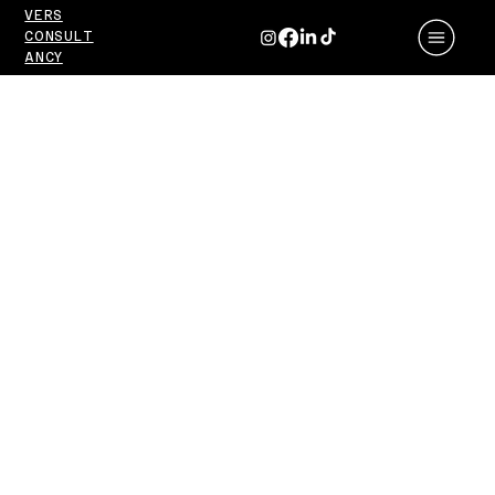
VERS
CONSULT
ANCY
Meta
Ajansı
mı
Google
Ajansı