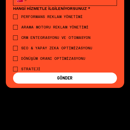
HANGİ HİZMETLE İLGİLENİYORSUNUZ
*
PERFORMANS REKLAM YÖNETİMİ
ARAMA MOTORU REKLAM YÖNETİMİ
CRM ENTEGRASYONU VE OTOMASYON
SEO & YAPAY ZEKA OPTİMİZASYONU
DÖNÜŞÜM ORANI OPTİMİZASYONU
STRATEJİ
GÖNDER