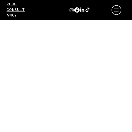
VERS
CONSULT
ANCY
Meta
Ajansı,
Google
Ajansı
ve