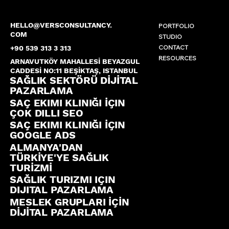
HELLO@VERSCONSULTANCY.
PORTFOLIO
COM
STUDIO
CONTACT
+90 539 313 3 313
RESOURCES
ARNAVUTKÖY MAHALLESİ BEYAZGUL
CADDESİ NO:11 BEŞİKTAŞ, ISTANBUL
SAĞLIK SEKTÖRÜ DİJİTAL
PAZARLAMA
SAÇ EKIMI KLINIĞI İÇIN
ÇOK DILLI SEO
SAÇ EKIMI KLINIĞI İÇIN
GOOGLE ADS
ALMANYA'DAN
TÜRKİYE'YE SAĞLIK
TURİZMİ
SAĞLIK TURIZMI IÇIN
DIJITAL PAZARLAMA
MESLEK GRUPLARI İÇİN
DİJİTAL PAZARLAMA