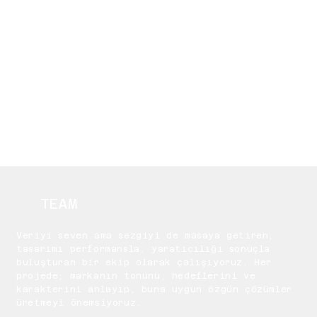
İZ BIRAKTIKLARIMIZ
TEAM
Veriyi seven ama sezgiyi de masaya getiren,
tasarımı performansla, yaratıcılığı sonuçla
buluşturan bir ekip olarak çalışıyoruz. Her
projede; markanın tonunu, hedeflerini ve
karakterini anlayıp, buna uygun özgün çözümler
üretmeyi önemsiyoruz.