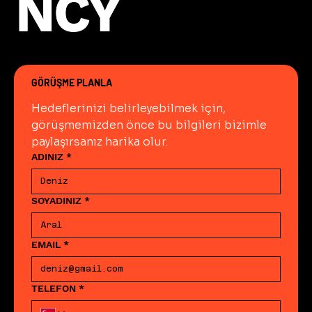
NCY
NCY
GÖRÜŞME PLANLA
Hedeflerinizi belirleyebilmek için, 
görüşmemizden önce bu bilgileri bizimle 
paylaşırsanız harika olur.
ADINIZ
*
SOYADINIZ
*
EMAIL
*
TELEFON
*